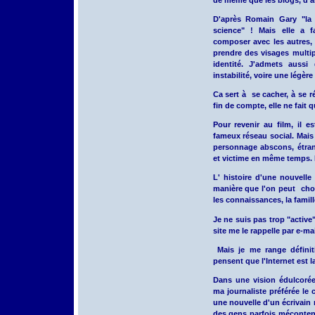
D'après Romain Gary "la 
science" ! Mais elle a f
composer avec les autres, 
prendre des visages multip
identité. J'admets aussi
instabilité, voire une légère
Ca sert à se cacher, à se r
fin de compte, elle ne fait q
Pour revenir au film, il e
fameux réseau social. Mais a
personnage abscons, étrang
et victime en même temps. 
L' histoire d'une nouvelle
manière que l'on peut choi
les connaissances, la famill
Je ne suis pas trop "active
site me le rappelle par e-ma
Mais je me range définit
pensent que l'Internet est 
Dans une vision édulcorée
ma journaliste préférée le
une nouvelle d'un écrivain
des gens parfois mécontents