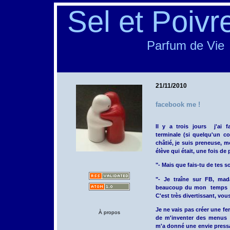
Sel et Poivr
Parfum de Vie
21/11/2010
facebook me !
Il y a trois jours j'ai f
terminale (si quelqu'un
châtié, je suis preneuse, m
élève qui était, une fois de p
"- Mais que fais-tu de tes s
"- Je traîne sur FB, mad
beaucoup du mon temps lib
C'est très divertissant, vou
Je ne vais pas créer une fe
À propos
de m'inventer des menus g
m'a donné une envie pressa