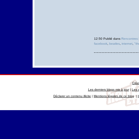
12:50 Publié dans
Rencontres
facebook
,
beatles
,
internet
,
"th
Crée
Les derniers blogs mis à jour
|
Les 
Déclarer un contenu illicite
|
Mentions légales de ce blog
|