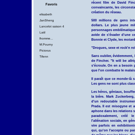
récent film de David Fin
Favoris
convaincante, les circonst
création du réseau.
elisabeth
500 millions de gens int
JanSheng
dollars. Le plus jeune mi
Lancelot saison 4
personnages emblématiques 
Latil
avide de s'évader d'une ce
lhomme...
Bonnie et Clyde, les motard
M.Pourny
"Drogues, sexe et rock'n rol
Pictorus
Sans oublier, évidemment, l
Tifenn
de Fincher. "It will be al
s'écroule. On en a besoin 
que l'on combatte le malaise
Il paraît que ce monde-là s
Les gens ne sont plus classé
Les héros, géniaux, bouffe
la bière. Mark Zuckerberg
d'un redoutable instrumen
Prada. Il est misogyne et 
aphone dans les relations s
paradoxalement, créé le
l'aliénation sociale, en 
vire parfois en exhibitio
qui, qu'on l'accepte ou pas
de même que les blogs, d'ai