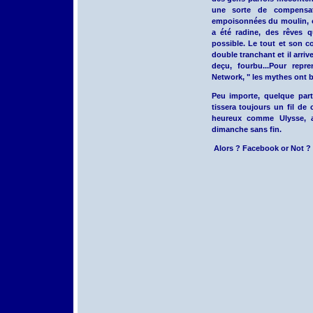
une sorte de compensa
empoisonnées du moulin, on
a été radine, des rêves 
possible. Le tout et son co
double tranchant et il arriv
deçu, fourbu...Pour repr
Network, " les mythes ont b
Peu importe, quelque par
tissera toujours un fil de
heureux comme Ulysse,
dimanche sans fin.
Alors ? Facebook or Not ?