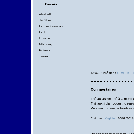
Favoris
elisabeth
JanSheng
Lancelot saison 4
Latil
lhomme...
M.Pourny
Pictorus
Tifenn
13:43 Publié dans
humeurs
|
L
Commentaires
Thé au jasmin, thé à la menthe, 
Thé aux fruits rouges, tu retr
Reposes toi bien, je t'embrasse
Écrit par :
Virginie
| 26/02/2010
Hé ben mon petit chaton ! Soig