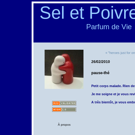
Sel et Poivr
Parfum de Vie
« "heroes just for o
26/02/2010
pause-thé
Petit corps malade. Rien de
Je me soigne et je vous revi
A très bientôt, je vous emb
À propos