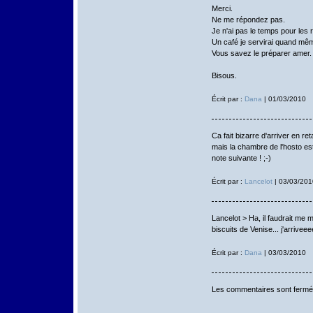
Merci.
Ne me répondez pas.
Je n'ai pas le temps pour les
Un café je servirai quand mê
Vous savez le préparer amer. 
Bisous.
Écrit par :
Dana
| 01/03/2010
Ca fait bizarre d'arriver en re
mais la chambre de l'hosto est
note suivante ! ;-)
Écrit par :
Lancelot
| 03/03/201
Lancelot > Ha, il faudrait me 
biscuits de Venise... j'arriveee
Écrit par :
Dana
| 03/03/2010
Les commentaires sont fermé