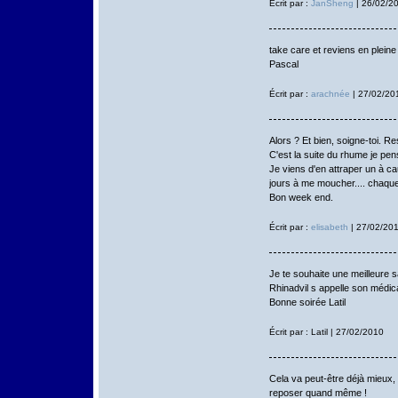
Écrit par :
JanSheng
| 26/02/2
take care et reviens en pleine
Pascal
Écrit par :
arachnée
| 27/02/20
Alors ? Et bien, soigne-toi. R
C'est la suite du rhume je pen
Je viens d'en attraper un à ca
jours à me moucher.... chaque
Bon week end.
Écrit par :
elisabeth
| 27/02/20
Je te souhaite une meilleure s
Rhinadvil s appelle son médic
Bonne soirée Latil
Écrit par : Latil | 27/02/2010
Cela va peut-être déjà mieux, 
reposer quand même !