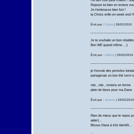
Repose toi bien et reviens nou
Je t'embrasse bien fort !
la Chriss enfin en week end !!
Écrit par :
Chriss
| 26/02/2010
Je te souhaite un bon rétablis
Bon WE quand même... ;)
Écrit par :
hélène
| 26/02/2010
je t'envoie des pensées lointai
partagerais un bon thé servi s
vite , vite , reviens en forme
plein de bises pour ma Dana
Écrit par :
Jeanne
| 26/02/2010
Rien de mieux que le repos po
aider)...
Bisous Dana à très bientôt...