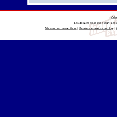
Crée
Les derniers blogs mis à jour
|
Les 
Déclarer un contenu illicite
|
Mentions légales de ce blog
|