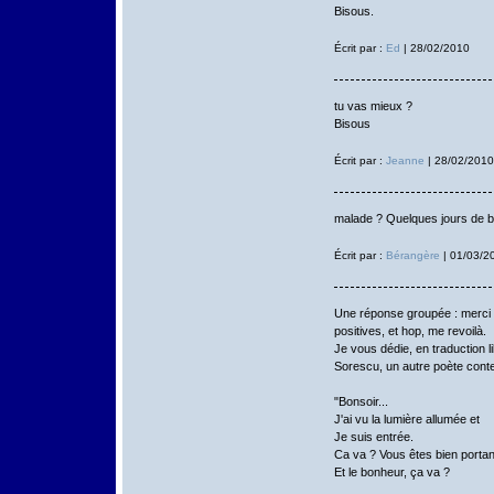
Bisous.
Écrit par :
Ed
| 28/02/2010
tu vas mieux ?
Bisous
Écrit par :
Jeanne
| 28/02/2010
malade ? Quelques jours de bon
Écrit par :
Bérangère
| 01/03/2
Une réponse groupée : merci à
positives, et hop, me revoilà.
Je vous dédie, en traduction 
Sorescu, un autre poète contem
"Bonsoir...
J'ai vu la lumière allumée et
Je suis entrée.
Ca va ? Vous êtes bien porta
Et le bonheur, ça va ?