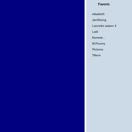
Favoris
elisabeth
JanSheng
Lancelot saison 4
Latil
lhomme...
M.Pourny
Pictorus
Tifenn