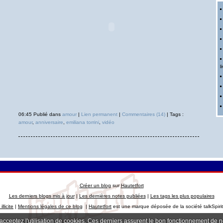
li
06:45 Publié dans
amour
|
Lien permanent
|
Commentaires (14)
| Tags :
amour
,
anniversaire
,
emiliana torrini
,
vidéo
Créer un blog
sur
Hautetfort
Les derniers blogs mis à jour
|
Les dernières notes publiées
|
Les tags les plus populaires
llicite
|
Mentions légales de ce blog
|
Hautetfort
est une marque déposée de la société talkSpiri
 acceptez l'utilisation de cookies. Ces derniers assurent le bon fonctionnement de 