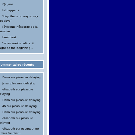
t'(a )ime
hit happens
”Hey, that’s no way to say
oodbye”
l'évidente nécessité de la
émoire
heartbeat
"when worlds collide, it
ight be the beginning...
ommentaires récents
Dana
sur
pleasure delaying
js
sur
pleasure delaying
elisabeth
sur
pleasure
elaying
Dana
sur
pleasure delaying
JS
sur
pleasure delaying
Dana
sur
pleasure delaying
elisabeth
sur
pleasure
elaying
elisabeth
sur
et surtout ne
amais l'oublier...