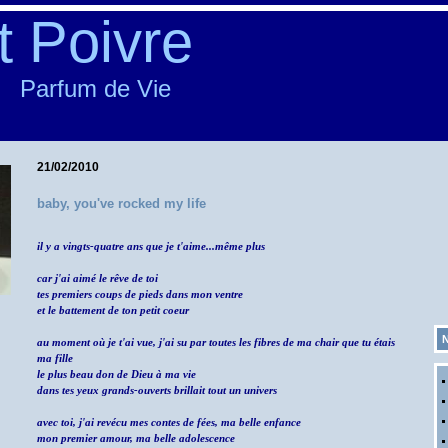
t Poivre
Parfum de Vie
21/02/2010
baby, you've rocked my life
il y a vingts-quatre ans que je t'aime...même plus
car j'ai aimé le rêve de toi
tes premiers coups de pieds dans mon ventre
et le battement de ton petit coeur
N
au moment où je t'ai vue, j'ai su par toutes les fibres de ma chair que tu étais
ma fille
le plus beau don de Dieu à ma vie
dans tes yeux grands-ouverts brillait tout un univers
avec toi, j'ai revécu mes contes de fées, ma belle enfance
mon premier amour, ma belle adolescence