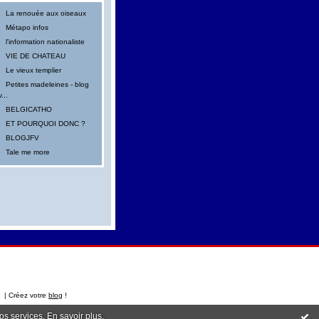
La renouée aux oiseaux
Métapo infos
l'information nationaliste
VIE DE CHATEAU
Le vieux templier
Petites madeleines - blog
v...
BELGICATHO
ET POURQUOI DONC ?
BLOGJFV
Tale me more
t | Créez votre
blog
!
nos services.
En savoir plus
.