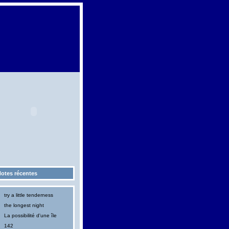
otes récentes
try a little tenderness
the longest night
La possibilité d'une île
142