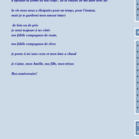
d'épouser la forme de ton corps , de te choyer, de me taire avec toi
j
la vie nous nous a éloignées pour un temps, pour l'instant,
mais je te garderai mon amour intact
de loin ou de près
je serai toujours à tes côtés
A
ton fidèle compagnon de route,
ton fidèle compagnon de rêves
je pense à toi sans cesse et mon âme a chaud
je t'aime, mon Amélie, ma fille, mon trésor.
Bon anniversaire!
D
j