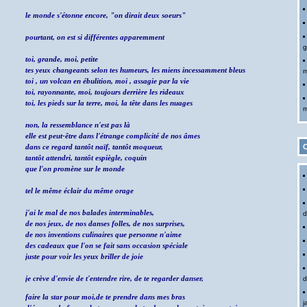
le monde s'étonne encore, "on dirait deux soeurs"
pourtant, on est si différentes apparemment
g
toi, grande, moi, petite
tes yeux changeants selon tes humeurs, les miens incessamment bleus
m
toi , un volcan en ébulition, moi , assagie par la vie
toi, rayonnante, moi, toujours derrière les rideaux
toi, les pieds sur la terre, moi, la tête dans les nuages
m
non, la ressemblance n'est pas là
elle est peut-être dans l'étrange complicité de nos âmes
C
dans ce regard tantôt naïf, tantôt moqueur,
tantôt attendri, tantôt espiègle, coquin
que l'on promène sur le monde
tel le même éclair du même orage
j'ai le mal de nos balades interminables,
d
de nos jeux, de nos danses folles, de nos surprises,
de nos inventions culinaires que personne n'aime
des cadeaux que l'on se fait sans occasion spéciale
juste pour voir les yeux briller de joie
je crève d'envie de t'entendre rire, de te regarder danser,
d
faire la star pour moi,
de te prendre dans mes bras
j