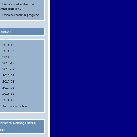
Dana
sur
et surtout ne
amais l'oublier...
Dana
sur
work in progress
rchives
2018-12
2018-08
2018-02
2017-12
2017-09
2017-04
2017-03
2017-01
2016-11
2016-10
Toutes les archives
erniers weblogs mis à
our