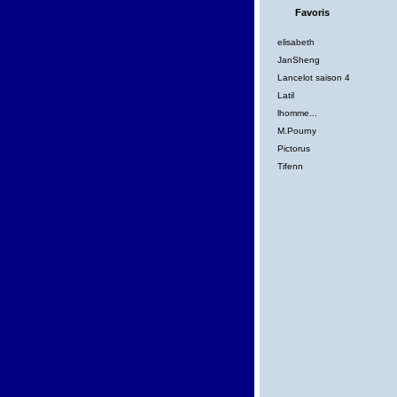
Favoris
elisabeth
JanSheng
Lancelot saison 4
Latil
lhomme...
M.Pourny
Pictorus
Tifenn