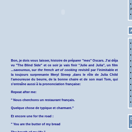
j
A
Bon, je dois vous laisser, histoire de préparer "mes" Oscars. J'ai déja
vu "The Blind Side" et ce soir je vais finir "Julie and Julia", un film
...savoureux, sur
the french art of cooking
revisité par l'inimitable et
la toujours surprenante Meryl Streep ,dans le rôle de Julia Child
l'amoureuse du beurre, de la bonne chaire et de son mari Tom, qui
s'entraîne aussi à la prononciation française:
Repeat after me:
" Nous cherchons un restaurant français.
Quelque chose de typique et charmant."
Et encore une for the road :
D
" You are the butter of my bread
j