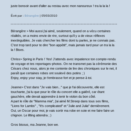
juste bonsoir avant d'aller au restau avec mon nanoureux ! tra la la la !
Écrit par :
Bérangère
| 05/03/2010
Bérangère > Moi aussi j'ai aimé, seulement, quand on a vécu certaines
réalités, on a moins envie de rire, surtout qu'il y a de vieux réflexes
inextinguibles. Je vais chercher les films dont tu parles, je ne connais pas.
C'est trop tard pour te dire "bon appétit", mais jamais tard pour un tra la la
la ! Bises.
Chriss> Spring in Paris ! Yes! J'attends avec impatience ton compte-rendu
de voyage et tes reportages-photos. On ne transmet pas la cérémonie des
Césars chez nous, alors je me contente de lire des chroniques sur le net, il
paraît que certaines robes ont soulevé des potins ; )
Enjoy, enjoy your stay, je t'embrasse fort et je pense à toi.
Jeanne> C'est dans "Je vais bien..." que je l'ai découverte, elle est
touchante, j'ai lu que pour le rôle du concert elle a galéré, car étant
gauchère, elle devait apprendre à tenir le violon du bon côté.
A part le rôle de "Mamma mia", j'ai aimé M.Streep dans tous ses films,
"Lions for Lambs" , "It's complicated" et "Julie and Julia" dernièrement.
Oui, un Oscar pour moi, je vais sortir ma robe en soie et me faire faire un
chignon. Le lifting attendra ; )
Gros bisous, ma Jeanne, bon we.