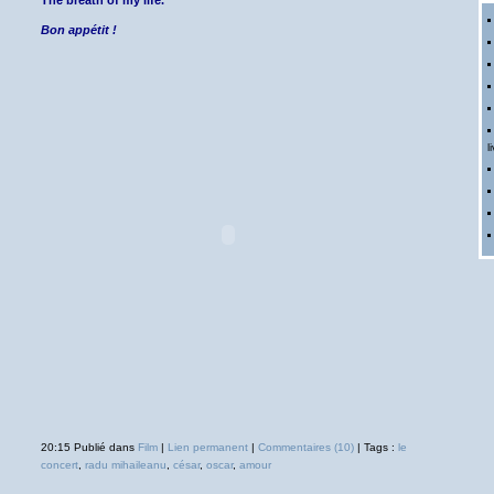
The breath of my life."
Bon appétit !
li
20:15 Publié dans
Film
|
Lien permanent
|
Commentaires (10)
| Tags :
le
concert
,
radu mihaileanu
,
césar
,
oscar
,
amour