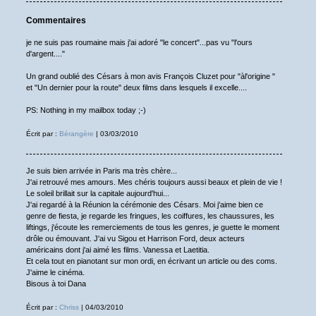
Commentaires
je ne suis pas roumaine mais j'ai adoré "le concert"...pas vu "l'ours
d'argent...."
Un grand oublié des Césars à mon avis François Cluzet pour "àl'origine "
et "Un dernier pour la route" deux films dans lesquels il excelle....
PS: Nothing in my mailbox today ;-)
Écrit par :
Bérangère
| 03/03/2010
Je suis bien arrivée in Paris ma très chère...
J'ai retrouvé mes amours. Mes chéris toujours aussi beaux et plein de vie !
Le soleil brillait sur la capitale aujourd'hui...
J'ai regardé à la Réunion la cérémonie des Césars. Moi j'aime bien ce
genre de fiesta, je regarde les fringues, les coiffures, les chaussures, les
liftings, j'écoute les remerciements de tous les genres, je guette le moment
drôle ou émouvant. J'ai vu Sigou et Harrison Ford, deux acteurs
américains dont j'ai aimé les films. Vanessa et Laetitia.
Et cela tout en pianotant sur mon ordi, en écrivant un article ou des coms.
J'aime le cinéma.
Bisous à toi Dana
Écrit par :
Chriss
| 04/03/2010