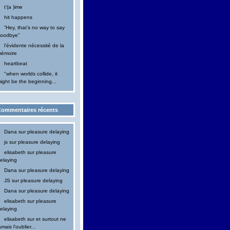
t'(a )ime
hit happens
”Hey, that’s no way to say
oodbye”
l'évidente nécessité de la
émoire
heartbeat
"when worlds collide, it
ight be the beginning...
ommentaires récents
Dana
sur
pleasure delaying
js
sur
pleasure delaying
elisabeth
sur
pleasure
elaying
Dana
sur
pleasure delaying
JS
sur
pleasure delaying
Dana
sur
pleasure delaying
elisabeth
sur
pleasure
elaying
elisabeth
sur
et surtout ne
amais l'oublier...