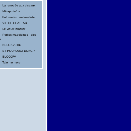
La renouée aux oiseaux
Métapo infos
l'information nationaliste
VIE DE CHATEAU
Le vieux templier
Petites madeleines - blog
v...
BELGICATHO
ET POURQUOI DONC ?
BLOGJFV
Tale me more