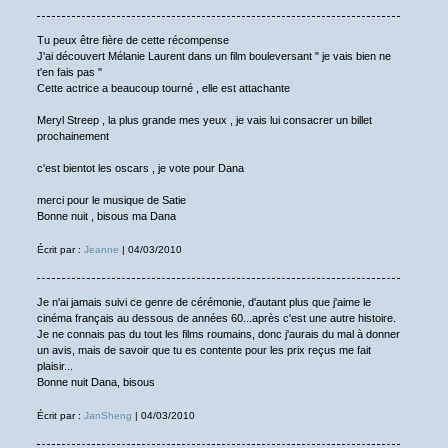
Tu peux être fière de cette récompense
J'ai découvert Mélanie Laurent dans un film bouleversant " je vais bien ne
t'en fais pas "
Cette actrice a beaucoup tourné , elle est attachante
Meryl Streep , la plus grande mes yeux , je vais lui consacrer un billet
prochainement
c'est bientot les oscars , je vote pour Dana
merci pour le musique de Satie
Bonne nuit , bisous ma Dana
Écrit par :
Jeanne
| 04/03/2010
Je n'ai jamais suivi ce genre de cérémonie, d'autant plus que j'aime le
cinéma français au dessous de années 60...après c'est une autre histoire.
Je ne connais pas du tout les films roumains, donc j'aurais du mal à donner
un avis, mais de savoir que tu es contente pour les prix reçus me fait
plaisir...
Bonne nuit Dana, bisous
Écrit par :
JanSheng
| 04/03/2010