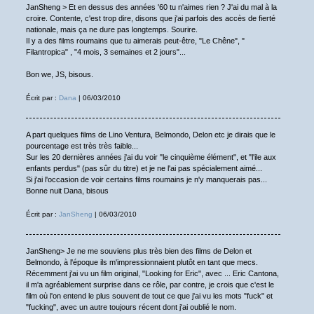
JanSheng > Et en dessus des années '60 tu n'aimes rien ? J'ai du mal à la
croire. Contente, c'est trop dire, disons que j'ai parfois des accès de fierté
nationale, mais ça ne dure pas longtemps. Sourire.
Il y a des films roumains que tu aimerais peut-être, "Le Chêne", "
Filantropica" , "4 mois, 3 semaines et 2 jours"...
Bon we, JS, bisous.
Écrit par :
Dana
| 06/03/2010
A part quelques films de Lino Ventura, Belmondo, Delon etc je dirais que le
pourcentage est très très faible...
Sur les 20 dernières années j'ai du voir "le cinquième élément", et "l'ile aux
enfants perdus" (pas sûr du titre) et je ne l'ai pas spécialement aimé...
Si j'ai l'occasion de voir certains films roumains je n'y manquerais pas...
Bonne nuit Dana, bisous
Écrit par :
JanSheng
| 06/03/2010
JanSheng> Je ne me souviens plus très bien des films de Delon et
Belmondo, à l'époque ils m'impressionnaient plutôt en tant que mecs.
Récemment j'ai vu un film original, "Looking for Eric", avec ... Eric Cantona,
il m'a agréablement surprise dans ce rôle, par contre, je crois que c'est le
film où l'on entend le plus souvent de tout ce que j'ai vu les mots "fuck" et
"fucking", avec un autre toujours récent dont j'ai oublié le nom.