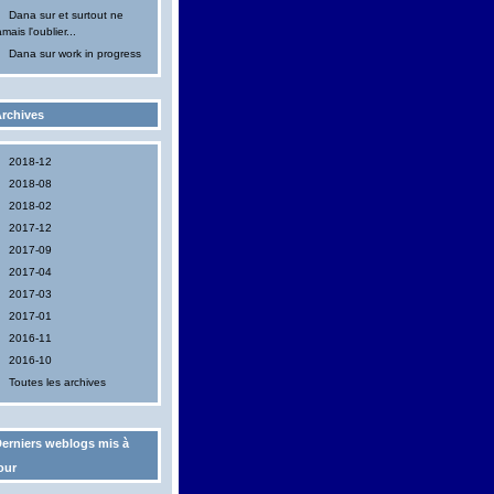
Dana
sur
et surtout ne
amais l'oublier...
Dana
sur
work in progress
rchives
2018-12
2018-08
2018-02
2017-12
2017-09
2017-04
2017-03
2017-01
2016-11
2016-10
Toutes les archives
erniers weblogs mis à
our