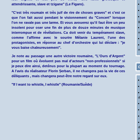
attendrissante, slave et tzigane" (Le Figaro).
"C'est très roumain et très juif de rire de choses graves" et c'est ce
que l'on fait aussi pendant le visionnement du "Concert" lorsque
g
l'on ne ravale pas une larme. Et vous avouerez qu'il faut être un peu
insolent pour oser une fin de plus de douze minutes de musique
interrompue et de révélations. Ca doit venir du tempérament slave,
m
comme l'affirme avec le sourire Mélanie Laurent, l'une des
protagonistes, en réponse au chef d'orchestre qui lui déclare : "je
vous baise chaleureusement".
m
Je note au passage une autre victoire roumaine, "L'Ours d'Argent"
pour un film où évoluent pas mal d'acteurs "non-professionnels" si
je peux dire ainsi, deténus pour la plupart au moment du tournage.
C
A l'avis du réalisateur Florin Șerban, il ne changera pas la vie de ces
déliquants , mais changera peut-être notre regard sur eux.
"If I want to whistle, I whistle" (Roumanie/Suède)
d
d
j