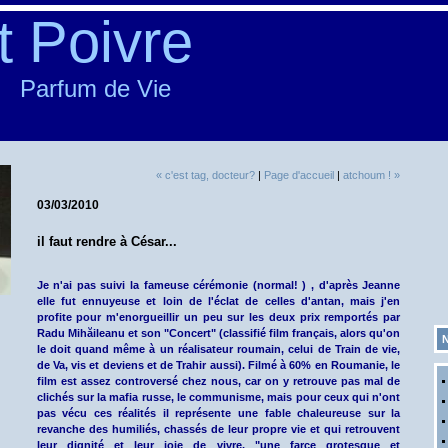
t Poivre
Parfum de Vie
« c'est tag, docteur?
|
Page d'accueil
|
atchoum ! »
03/03/2010
il faut rendre à César...
Je n'ai pas suivi la fameuse cérémonie (normal! ) , d'après Jeanne
elle fut ennuyeuse et loin de l'éclat de celles d'antan, mais j'en
profite pour m'enorgueillir un peu sur les deux prix remportés par
Radu Mihăileanu et son "Concert" (classifié film français, alors qu'on
N
le doit quand même à un réalisateur roumain, celui de Train de vie,
de Va, vis et deviens et de Trahir aussi). Filmé à 60% en Roumanie, le
film est assez controversé chez nous, car on y retrouve pas mal de
clichés sur la mafia russe, le communisme, mais pour ceux qui n'ont
pas vécu ces réalités il représente une fable chaleureuse sur la
revanche des humiliés, chassés de leur propre vie et qui retrouvent
leur dignité et leur joie de vivre, "une farce grotesque et