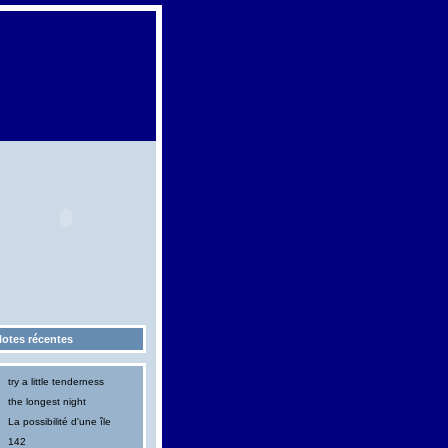
otes récentes
try a little tenderness
the longest night
La possibilité d'une île
142